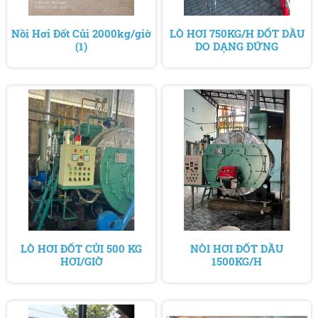
Nồi Hơi Đốt Củi 2000kg/giờ
LÒ HƠI 750KG/H ĐỐT DẦU
(1)
DO DẠNG ĐỨNG
LÒ HƠI ĐỐT CỦI 500 KG
NÒI HƠI ĐỐT DẦU
HƠI/GIỜ
1500KG/H