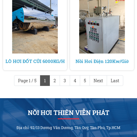
LÒ HƠI ĐỐT CỦI 6000KG/H
Nồi Hơi Điện 120Kw/Giờ
Page 1 / 5
1
2
3
4
5
Next
Last
NỒI HƠI THIÊN VIỄN PHÁT
Địa chỉ: 92/13 Dương Văn Dương, Tân Quý, Tân Phú, Tp.HCM