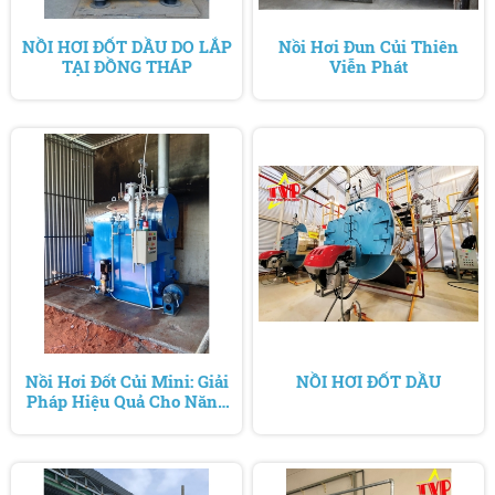
NỒI HƠI ĐỐT DẦU DO LẮP
Nồi Hơi Đun Củi Thiên
TẠI ĐỒNG THÁP
Viễn Phát
Nồi Hơi Đốt Củi Mini: Giải
NỒI HƠI ĐỐT DẦU
Pháp Hiệu Quả Cho Năng
Lượng Sạch