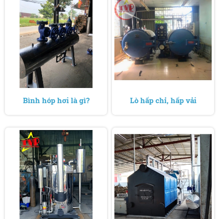
Bình hóp hơi là gì?
Lò hấp chỉ, hấp vải