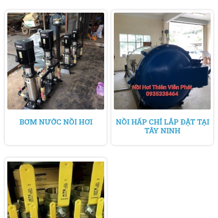
BƠM NƯỚC NỒI HƠI
NỒI HẤP CHỈ LẮP ĐẶT TẠI
TÂY NINH