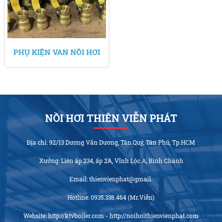
PHỤ KIỆN VAN NỒI HƠI
NỒI HƠI THIÊN VIỄN PHÁT
Địa chỉ: 92/13 Dương Văn Dương, Tân Quý, Tân Phú, Tp.HCM
Xưởng: Liên ấp 234, ấp 2A, Vĩnh Lộc A, Bình Chánh
Email: thienvienphat@gmail.
Hotline: 0935.338.464 (Mr.Viễn)
Website: http://ktvboiler.com - http://noihoithienvienphat.com