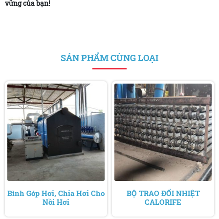
vững của bạn!
SẢN PHẨM CÙNG LOẠI
Bình Góp Hơi, Chia Hơi Cho
BỘ TRAO ĐỔI NHIỆT
Nồi Hơi
CALORIFE