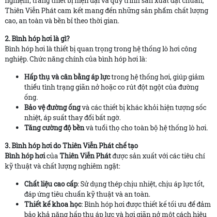
nghiệm, trang thiết bị hiện đại và quy trình sản xuất đạt chuẩn,
Thiên Viễn Phát cam kết mang đến những sản phẩm chất lượng
cao, an toàn và bền bỉ theo thời gian.
2. Bình hóp hơi là gì?
Bình hóp hơi là thiết bị quan trọng trong hệ thống lò hơi công
nghiệp. Chức năng chính của bình hóp hơi là:
Hấp thụ và cân bằng áp lực
trong hệ thống hơi, giúp giảm
thiểu tình trạng giãn nở hoặc co rút đột ngột của đường
ống.
Bảo vệ đường ống
và các thiết bị khác khỏi hiện tượng sốc
nhiệt, áp suất thay đổi bất ngờ.
Tăng cường độ bền
và tuổi thọ cho toàn bộ hệ thống lò hơi.
3. Bình hóp hơi do Thiên Viễn Phát chế tạo
Bình hóp hơi
của
Thiên Viễn Phát
được sản xuất với các tiêu chí
kỹ thuật và chất lượng nghiêm ngặt:
Chất liệu cao cấp
: Sử dụng thép chịu nhiệt, chịu áp lực tốt,
đáp ứng tiêu chuẩn kỹ thuật và an toàn.
Thiết kế khoa học
: Bình hóp hơi được thiết kế tối ưu để đảm
bảo khả năng hấp thụ áp lực và hơi giãn nở một cách hiệu