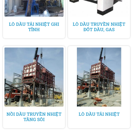
LÒ DẦU TẢI NHIỆT GHI
LÒ DẦU TRUYỀN NHIỆT
TĨNH
ĐỐT DẦU, GAS
NỒI DẦU TRUYỀN NHIỆT
LÒ DẦU TẢI NHIỆT
TẦNG SÔI