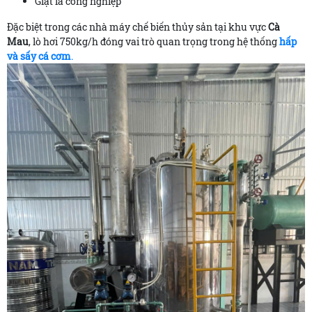
Giặt là công nghiệp
Đặc biệt trong các nhà máy chế biến thủy sản tại khu vực
Cà
Mau
, lò hơi 750kg/h đóng vai trò quan trọng trong hệ thống
hấp
và sấy cá cơm
.