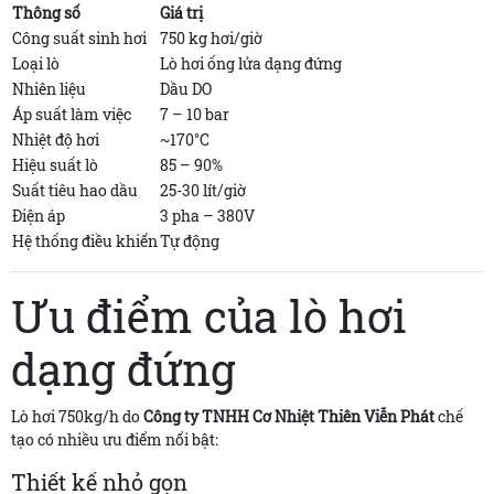
Thông số
Giá trị
Công suất sinh hơi
750 kg hơi/giờ
Loại lò
Lò hơi ống lửa dạng đứng
Nhiên liệu
Dầu DO
Áp suất làm việc
7 – 10 bar
Nhiệt độ hơi
~170°C
Hiệu suất lò
85 – 90%
Suất tiêu hao dầu
25-30 lít/giờ
Điện áp
3 pha – 380V
Hệ thống điều khiển
Tự động
Ưu điểm của lò hơi
dạng đứng
Lò hơi 750kg/h do
Công ty TNHH Cơ Nhiệt Thiên Viễn Phát
chế
tạo có nhiều ưu điểm nổi bật:
Thiết kế nhỏ gọn