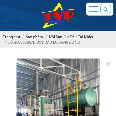
Trang chủ
Sản phẩm
Nồi Dầu - Lò Dầu Tải Nhiệt
LÒ HƠI 750KG/H ĐỐT DẦU DO DẠNG ĐỨNG