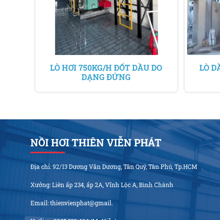
LÒ HƠI 750KG/H ĐỐT DẦU DO
LÒ D
DẠNG ĐỨNG
NỒI HƠI THIÊN VIỄN PHÁT
Địa chỉ: 92/13 Dương Văn Dương, Tân Quý, Tân Phú, Tp.HCM
Xưởng: Liên ấp 234, ấp 2A, Vĩnh Lộc A, Bình Chánh
Email: thienvienphat@gmail.