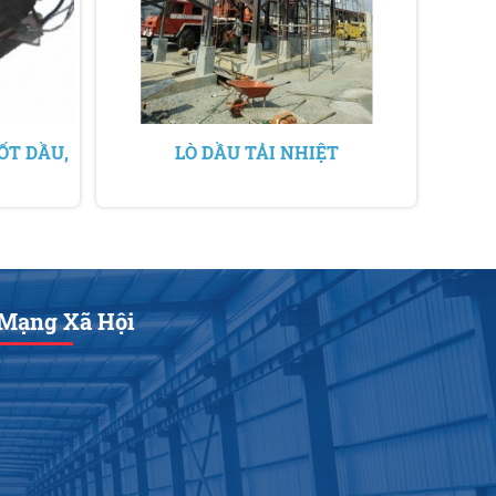
ỐT DẦU,
LÒ DẦU TẢI NHIỆT
Mạng Xã Hội