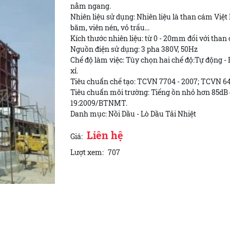
nằm ngang.
Nhiên liệu sử dụng: Nhiên liệu là than cám Việ
băm, viên nén, vỏ trấu...
Kích thước nhiên liệu: từ 0 - 20mm đối với than
Nguồn điện sử dụng: 3 pha 380V, 50Hz
Chế độ làm việc: Tùy chọn hai chế độ:Tự động - B
xỉ.
Tiêu chuẩn chế tạo: TCVN 7704 - 2007; TCVN 641
Tiêu chuẩn môi trường: Tiếng ồn nhỏ hơn 85dB 
19:2009/BTNMT.
Danh mục: Nồi Dầu - Lò Dầu Tải Nhiệt
Liên hệ
Giá:
Lượt xem:
707