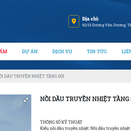
Địa chỉ:
92/13 Dương Văn Dương, T
HẨM
DỰ ÁN
DỊCH VỤ
TIN TỨC
LIÊ
ỒI DẦU TRUYỀN NHIỆT TẦNG SÔI
NỒI DẦU TRUYỀN NHIỆT TẦNG 
THÔNG SỐ KỸ THUẬT
Kiểu nồi dầu truyền nhiệt: Nồi dầu truyền nhiệt