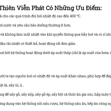
Thiên Viễn Phát Có Những Ưu Điểm:
o
 cho các quá trình đòi hỏi nhiệt độ cao đến 400
C.
ơi nước và yêu cầu bảo dưỡng thường ít hơn.
n và không làm mất nhiệt vào khí quyển thông qua bẫy hơi và rò rỉ nh
ầu tải nhiệt có thiết kế, hoạt động rất đơn giản.
hơi bởi hệ thống hoạt động dưới áp suất thấp (chỉ là áp suất của bơm 
ời ta tạo nguồn hơi có nhiệt độ và áp suất khác nhau, phù hợp để 
 là, sấy ủi, ủ…
 để sấy gỗ, sấy xốp, sấy gỗ ép, sấy bột cá thức ăn gia súc, hấp mây t
ứng dụng vào hệ thống nồi nấu rượu, hệ thống nấu ăn, bếp ăn công n