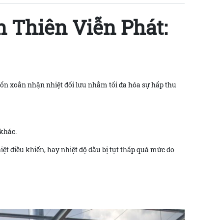
 Thiên Viễn Phát:
uốn xoắn nhận nhiệt đối lưu nhằm tối đa hóa sự hấp thu
 khác.
iệt điều khiển, hay nhiệt độ dầu bị tụt thấp quá mức do